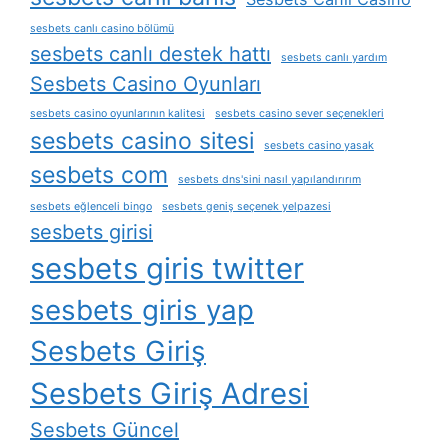
sesbets canlı casino bölümü
sesbets canlı destek hattı
sesbets canlı yardım
Sesbets Casino Oyunları
sesbets casino oyunlarının kalitesi
sesbets casino sever seçenekleri
sesbets casino sitesi
sesbets casino yasak
sesbets com
sesbets dns'sini nasıl yapılandırırım
sesbets eğlenceli bingo
sesbets geniş seçenek yelpazesi
sesbets girisi
sesbets giris twitter
sesbets giris yap
Sesbets Giriş
Sesbets Giriş Adresi
Sesbets Güncel