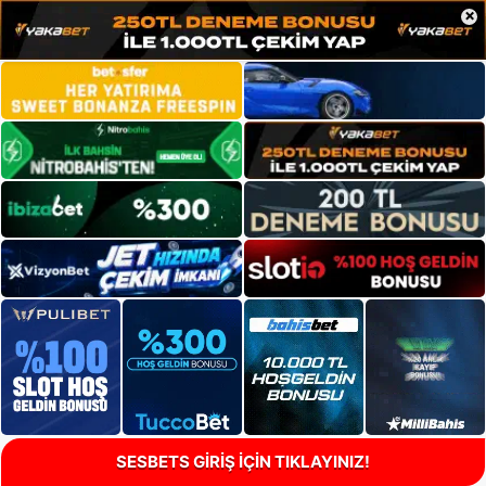
×
SESBETS GİRİŞ İÇİN TIKLAYINIZ!