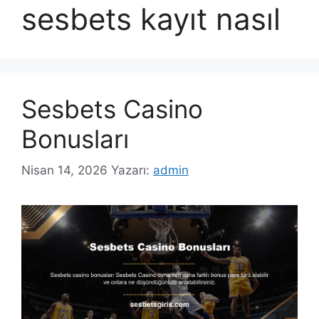
sesbets kayıt nasıl
Sesbets Casino
Bonusları
Nisan 14, 2026
Yazarı:
admin