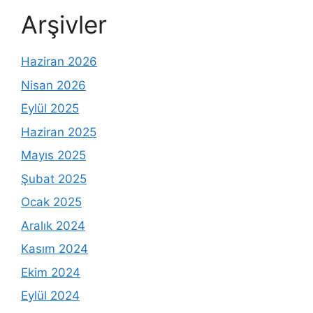
Arşivler
Haziran 2026
Nisan 2026
Eylül 2025
Haziran 2025
Mayıs 2025
Şubat 2025
Ocak 2025
Aralık 2024
Kasım 2024
Ekim 2024
Eylül 2024