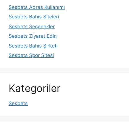
Sesbets Adres Kullanımı
Sesbets Bahis Siteleri
Sesbets Seçenekler
Sesbets Ziyaret Edin
Sesbets Bahis Şirketi
Sesbets Spor Sitesi
Kategoriler
Sesbets