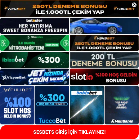
×
SESBETS GİRİŞ İÇİN TIKLAYINIZ!