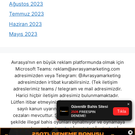
Ağustos 2023
Temmuz 2023
Haziran 2023
Mayıs 2023
Avrasya'nın en büyük reklam platformunda olmak için
Microsoft Teams:
reklam@avrasyamarketing.com
adresimizden veya Telegram: @Avrasyamarketing
adresimizden irtibat kurabilirsiniz. (Tek iletişim
adreslerimiz teams / telegram ve mail adresimizdir.
Harici hiçbir iletişim adresimiz bulunmamaktadır.
Lütfen itibar etmeyiniz.) Türkiye yasalarına göre 7258
sayılı kanun uyarınca yasa dışı bahis oynamanın
cezaları mevcuttur. Şu an bulunduğunuz site hiç bir
şekilde illegal bahis oyunları oynatmıyor ve oynamaya
aracı olmuyordur.
herabet
|
runtobet
|
avivabet
|
×