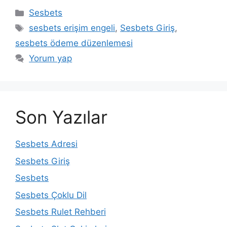
Kategoriler
Sesbets
Etiketler
sesbets erişim engeli
,
Sesbets Giriş
,
sesbets ödeme düzenlemesi
Yorum yap
Son Yazılar
Sesbets Adresi
Sesbets Giriş
Sesbets
Sesbets Çoklu Dil
Sesbets Rulet Rehberi