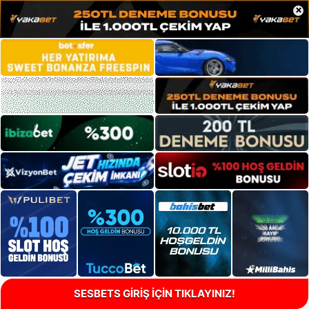
×
SESBETS GİRİŞ İÇİN TIKLAYINIZ!