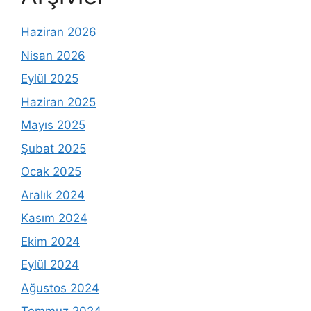
Haziran 2026
Nisan 2026
Eylül 2025
Haziran 2025
Mayıs 2025
Şubat 2025
Ocak 2025
Aralık 2024
Kasım 2024
Ekim 2024
Eylül 2024
Ağustos 2024