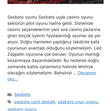
Sesbets oyunu Sesbets uçak casino oyunu
sektörün pilot oyunu haline geldi. Sistemde
casino seçeneklerinin yanı sıra casino pazarına
giren birçok üyenin faydalandığı oyunlar da yer
alıyor. Doğru hamleleri yaptığınız takdirde kafa
oyununun avantajlı olduğunu söylemeliyim. Led
Zeppelin oyununa çok benzer. Oyunun mantığı
kazanmaya dayanmaktadır. Bu nedenle doğru
zamanda bahis oynamanız halinde lehinize
olacağını söylemeliyim. Bahsinizi …
Devamını
oku…
Kategoriler
Sesbets
Etiketler
sesbets canli destek
,
sesbets oyun oyunu
,
sesbets oyunu