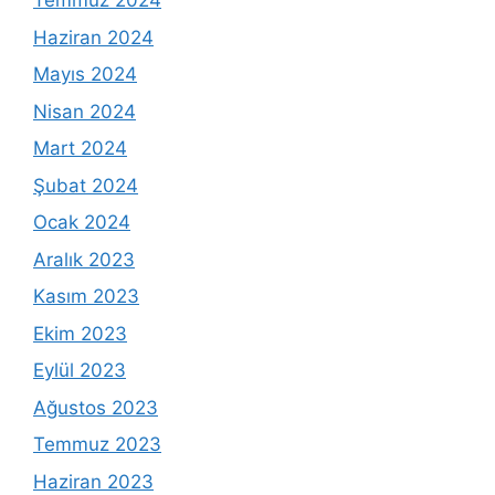
Temmuz 2024
Haziran 2024
Mayıs 2024
Nisan 2024
Mart 2024
Şubat 2024
Ocak 2024
Aralık 2023
Kasım 2023
Ekim 2023
Eylül 2023
Ağustos 2023
Temmuz 2023
Haziran 2023