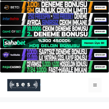
İçeriğe
atla
Menü