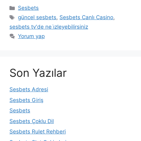
Kategoriler
Sesbets
Etiketler
güncel sesbets
,
Sesbets Canlı Casino
,
sesbets tv'de ne i̇zleyebilirsiniz
Yorum yap
Son Yazılar
Sesbets Adresi
Sesbets Giriş
Sesbets
Sesbets Çoklu Dil
Sesbets Rulet Rehberi