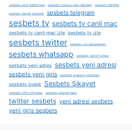
sesbets spor bahisçileri
sesbets sunucu canlı desteği
sesbets teklifler
sesbets telegram
sesbets teknik sorunlar
sesbets tv
sesbets tv canli maç
sesbets tv canli maç izle
sesbets tv izle
sesbets twitter
sesbets vip beçenekleri
sesbets whatsapp
sesbets yatırım sitesi
sesbets yeni adresi
sesbets yeni adres
sesbets yeni giris
sesbets üyelerin yorumları
Sesbets Şikayet
sesbets üyelik
sesbets şifre sıfırlama
sesbets şikayet hattı
twitter sesbets
yeni adresi sesbets
yeni giris sesbets