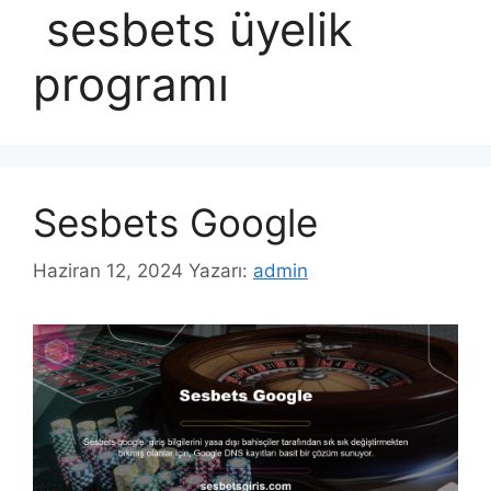
sesbets üyelik
programı
Sesbets Google
Haziran 12, 2024
Yazarı:
admin