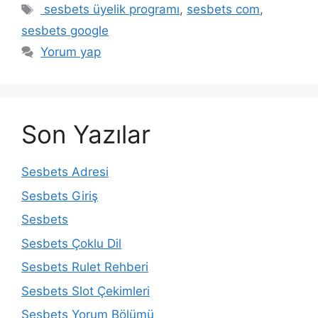
Etiketler
sesbets üyelik programı
,
sesbets com
,
sesbets google
Yorum yap
Son Yazılar
Sesbets Adresi
Sesbets Giriş
Sesbets
Sesbets Çoklu Dil
Sesbets Rulet Rehberi
Sesbets Slot Çekimleri
Sesbets Yorum Bölümü