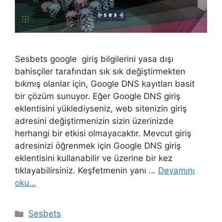
Sesbets google giriş bilgilerini yasa dışı
bahisçiler tarafından sık sık değiştirmekten
bıkmış olanlar için, Google DNS kayıtları basit
bir çözüm sunuyor. Eğer Google DNS giriş
eklentisini yüklediyseniz, web sitenizin giriş
adresini değiştirmenizin sizin üzerinizde
herhangi bir etkisi olmayacaktır. Mevcut giriş
adresinizi öğrenmek için Google DNS giriş
eklentisini kullanabilir ve üzerine bir kez
tıklayabilirsiniz. Keşfetmenin yanı …
Devamını
oku…
Kategoriler
Sesbets