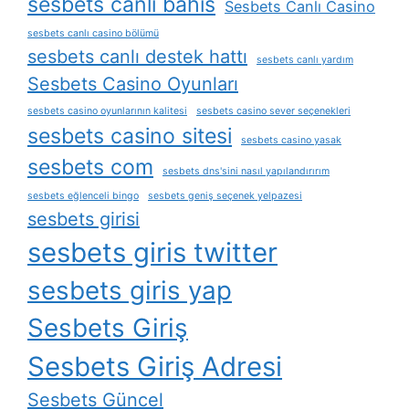
sesbets canlı bahis
Sesbets Canlı Casino
sesbets canlı casino bölümü
sesbets canlı destek hattı
sesbets canlı yardım
Sesbets Casino Oyunları
sesbets casino oyunlarının kalitesi
sesbets casino sever seçenekleri
sesbets casino sitesi
sesbets casino yasak
sesbets com
sesbets dns'sini nasıl yapılandırırım
sesbets eğlenceli bingo
sesbets geniş seçenek yelpazesi
sesbets girisi
sesbets giris twitter
sesbets giris yap
Sesbets Giriş
Sesbets Giriş Adresi
Sesbets Güncel