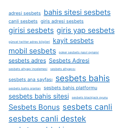
bahis sitesi sesbets
adresi sesbets
canli sesbets
giris adresi sesbets
girisi sesbets
giris yap sesbets
kayit sesbets
güncel twitter adres bilgileri
mobil sesbets
poker sesbets nasıl oynanır
sesbets adres
Sesbets Adresi
sesbets altyapı i̇ncelemesi
sesbets altyapısı
sesbets bahis
sesbets ana sayfası
sesbets bahis platformu
sesbets bahis oranları
sesbets bahis sitesi
sesbets blackjack oyunu
sesbets canli
Sesbets Bonus
sesbets canli destek