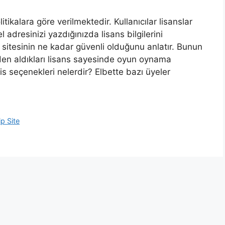
itikalara göre verilmektedir. Kullanıcılar lisanslar
l adresinizi yazdığınızda lisans bilgilerini
eb sitesinin ne kadar güvenli olduğunu anlatır. Bunun
rden aldıkları lisans sayesinde oyun oynama
s seçenekleri nelerdir? Elbette bazı üyeler
p Site