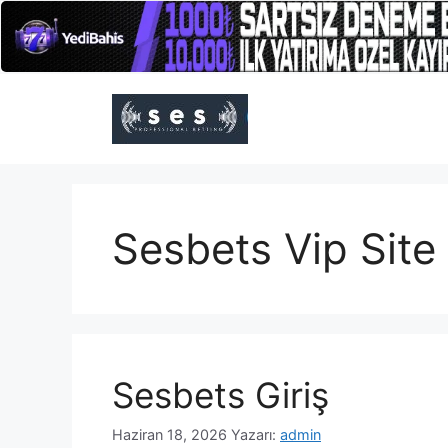
İçeriğe
atla
Sesbets Vip Site
Sesbets Giriş
Haziran 18, 2026
Yazarı:
admin