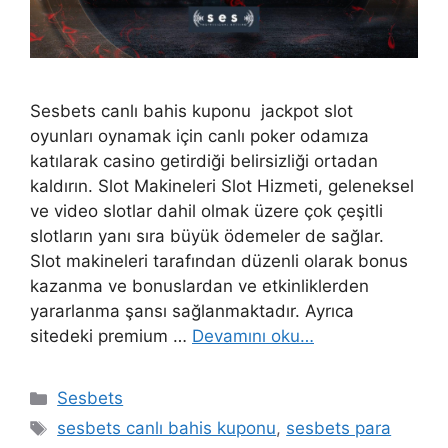
Sesbets canlı bahis kuponu jackpot slot
oyunları oynamak için canlı poker odamıza
katılarak casino getirdiği belirsizliği ortadan
kaldırın. Slot Makineleri Slot Hizmeti, geleneksel
ve video slotlar dahil olmak üzere çok çeşitli
slotların yanı sıra büyük ödemeler de sağlar.
Slot makineleri tarafından düzenli olarak bonus
kazanma ve bonuslardan ve etkinliklerden
yararlanma şansı sağlanmaktadır. Ayrıca
sitedeki premium …
Devamını oku…
Kategoriler
Sesbets
Etiketler
sesbets canlı bahis kuponu
,
sesbets para