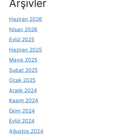
Arşivler
Haziran 2026
Nisan 2026
Eylül 2025
Haziran 2025
Mayıs 2025
Şubat 2025
Ocak 2025
Aralık 2024
Kasım 2024
Ekim 2024
Eylül 2024
Ağustos 2024