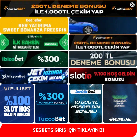
×
SESBETS GİRİŞ İÇİN TIKLAYINIZ!