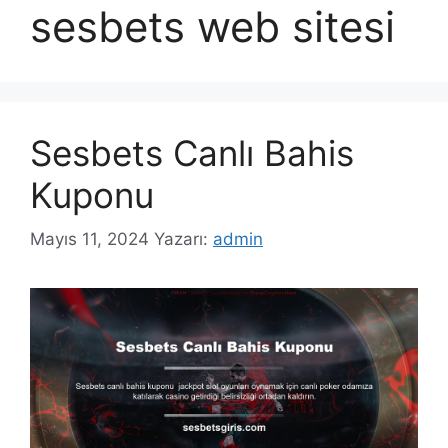
sesbets web sitesi
Sesbets Canlı Bahis
Kuponu
Mayıs 11, 2024
Yazarı:
admin