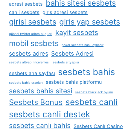
bahis sitesi sesbets
adresi sesbets
canli sesbets
giris adresi sesbets
girisi sesbets
giris yap sesbets
kayit sesbets
güncel twitter adres bilgileri
mobil sesbets
poker sesbets nasıl oynanır
sesbets adres
Sesbets Adresi
sesbets altyapı i̇ncelemesi
sesbets altyapısı
sesbets bahis
sesbets ana sayfası
sesbets bahis platformu
sesbets bahis oranları
sesbets bahis sitesi
sesbets blackjack oyunu
sesbets canli
Sesbets Bonus
sesbets canli destek
sesbets canlı bahis
Sesbets Canlı Casino