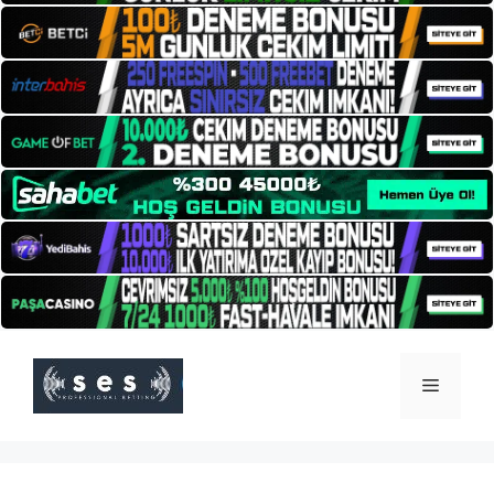
İçeriğe
atla
Menü