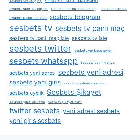
sesbets spor bahisleri
sesbets sosyal giriş
sesbets spor bahisçileri
sesbets sunucu canlı desteği
sesbets teklifler
sesbets telegram
sesbets teknik sorunlar
sesbets tv
sesbets tv canli maç
sesbets tv canli maç izle
sesbets tv izle
sesbets twitter
sesbets vip beçenekleri
sesbets whatsapp
sesbets yatırım sitesi
sesbets yeni adresi
sesbets yeni adres
sesbets yeni giris
sesbets üyelerin yorumları
Sesbets Şikayet
sesbets üyelik
sesbets şifre sıfırlama
sesbets şikayet hattı
twitter sesbets
yeni adresi sesbets
yeni giris sesbets