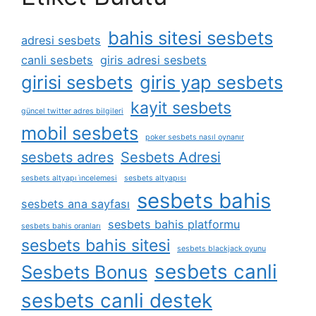
bahis sitesi sesbets
adresi sesbets
canli sesbets
giris adresi sesbets
girisi sesbets
giris yap sesbets
kayit sesbets
güncel twitter adres bilgileri
mobil sesbets
poker sesbets nasıl oynanır
sesbets adres
Sesbets Adresi
sesbets altyapı i̇ncelemesi
sesbets altyapısı
sesbets bahis
sesbets ana sayfası
sesbets bahis platformu
sesbets bahis oranları
sesbets bahis sitesi
sesbets blackjack oyunu
sesbets canli
Sesbets Bonus
sesbets canli destek