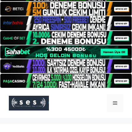
İçeriğe
atla
Menü