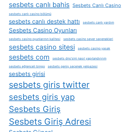
sesbets canlı bahis
Sesbets Canlı Casino
sesbets canlı casino bölümü
sesbets canlı destek hattı
sesbets canlı yardım
Sesbets Casino Oyunları
sesbets casino oyunlarının kalitesi
sesbets casino sever seçenekleri
sesbets casino sitesi
sesbets casino yasak
sesbets com
sesbets dns'sini nasıl yapılandırırım
sesbets eğlenceli bingo
sesbets geniş seçenek yelpazesi
sesbets girisi
sesbets giris twitter
sesbets giris yap
Sesbets Giriş
Sesbets Giriş Adresi