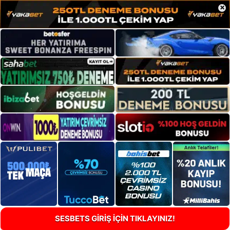
×
SESBETS GİRİŞ İÇİN TIKLAYINIZ!