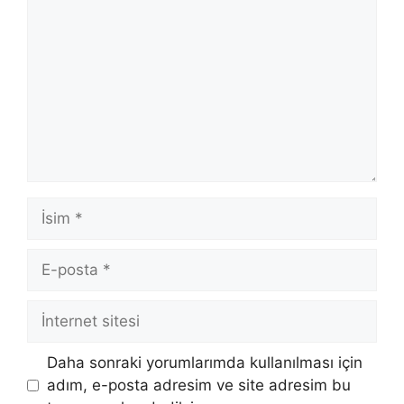
İsim
E-
posta
İnternet
sitesi
Daha sonraki yorumlarımda kullanılması için
adım, e-posta adresim ve site adresim bu