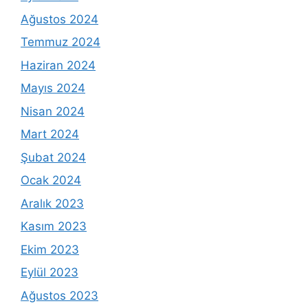
Ağustos 2024
Temmuz 2024
Haziran 2024
Mayıs 2024
Nisan 2024
Mart 2024
Şubat 2024
Ocak 2024
Aralık 2023
Kasım 2023
Ekim 2023
Eylül 2023
Ağustos 2023