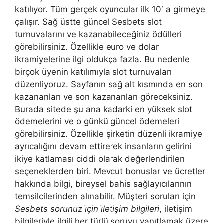
katılıyor. Tüm gerçek oyuncular ilk 10′ a girmeye
çalışır. Sağ üstte güncel Sesbets slot
turnuvalarını ve kazanabileceğiniz ödülleri
görebilirsiniz. Özellikle euro ve dolar
ikramiyelerine ilgi oldukça fazla. Bu nedenle
birçok üyenin katılımıyla slot turnuvaları
düzenliyoruz. Sayfanın sağ alt kısmında en son
kazananları ve son kazananları göreceksiniz.
Burada sitede şu ana kadarki en yüksek slot
ödemelerini ve o günkü güncel ödemeleri
görebilirsiniz. Özellikle şirketin düzenli ikramiye
ayrıcalığını devam ettirerek insanların gelirini
ikiye katlaması ciddi olarak değerlendirilen
seçeneklerden biri. Mevcut bonuslar ve ücretler
hakkında bilgi, bireysel bahis sağlayıcılarının
temsilcilerinden alınabilir. Müşteri soruları için
Sesbets sorunuz i̇çin i̇letişim bilgileri
, iletişim
bilgileriyle ilgili her türlü soruyu yanıtlamak üzere