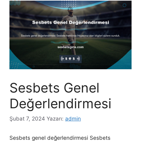
Sesbets Genel
Değerlendirmesi
Şubat 7, 2024
Yazarı:
admin
Sesbets genel değerlendirmesi Sesbets