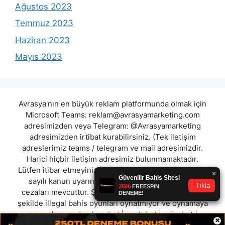
Ağustos 2023
Temmuz 2023
Haziran 2023
Mayıs 2023
Avrasya'nın en büyük reklam platformunda olmak için
Microsoft Teams:
reklam@avrasyamarketing.com
adresimizden veya Telegram: @Avrasyamarketing
adresimizden irtibat kurabilirsiniz. (Tek iletişim
adreslerimiz teams / telegram ve mail adresimizdir.
Harici hiçbir iletişim adresimiz bulunmamaktadır.
Lütfen itibar etmeyiniz.) Türkiye yasalarına göre 7258
sayılı kanun uyarınca yasa dışı bahis oynamanın
cezaları mevcuttur. Şu an bulunduğunuz site hiç bir
şekilde illegal bahis oyunları oynatmıyor ve oynamaya
aracı olmuyordur.
herabet
|
runtobet
|
avivabet
|
×