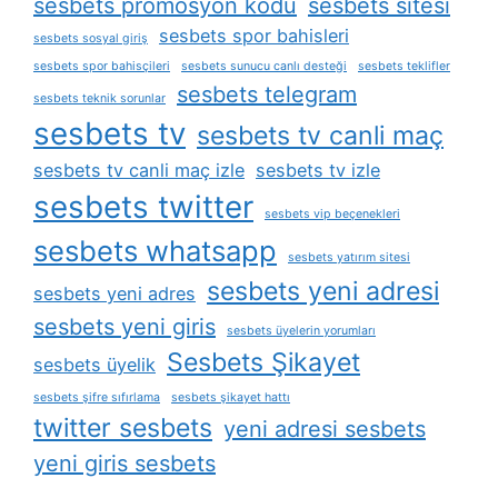
sesbets promosyon kodu
sesbets sitesi
sesbets spor bahisleri
sesbets sosyal giriş
sesbets spor bahisçileri
sesbets sunucu canlı desteği
sesbets teklifler
sesbets telegram
sesbets teknik sorunlar
sesbets tv
sesbets tv canli maç
sesbets tv canli maç izle
sesbets tv izle
sesbets twitter
sesbets vip beçenekleri
sesbets whatsapp
sesbets yatırım sitesi
sesbets yeni adresi
sesbets yeni adres
sesbets yeni giris
sesbets üyelerin yorumları
Sesbets Şikayet
sesbets üyelik
sesbets şifre sıfırlama
sesbets şikayet hattı
twitter sesbets
yeni adresi sesbets
yeni giris sesbets