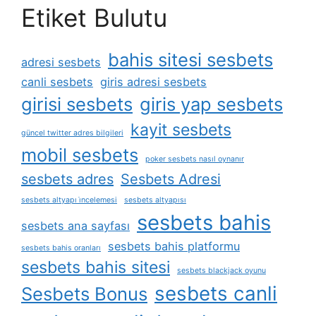
Etiket Bulutu
bahis sitesi sesbets
adresi sesbets
canli sesbets
giris adresi sesbets
girisi sesbets
giris yap sesbets
kayit sesbets
güncel twitter adres bilgileri
mobil sesbets
poker sesbets nasıl oynanır
sesbets adres
Sesbets Adresi
sesbets altyapı i̇ncelemesi
sesbets altyapısı
sesbets bahis
sesbets ana sayfası
sesbets bahis platformu
sesbets bahis oranları
sesbets bahis sitesi
sesbets blackjack oyunu
sesbets canli
Sesbets Bonus