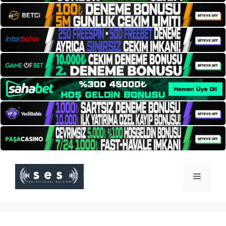
İçeriğe
atla
Menü