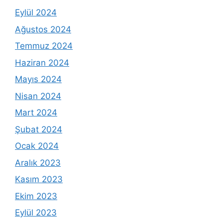
Eylül 2024
Ağustos 2024
Temmuz 2024
Haziran 2024
Mayıs 2024
Nisan 2024
Mart 2024
Şubat 2024
Ocak 2024
Aralık 2023
Kasım 2023
Ekim 2023
Eylül 2023