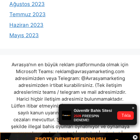
Ağustos 2023
Temmuz 2023
Haziran 2023
Mayıs 2023
Avrasya'nın en büyük reklam platformunda olmak için
Microsoft Teams:
reklam@avrasyamarketing.com
adresimizden veya Telegram: @Avrasyamarketing
adresimizden irtibat kurabilirsiniz. (Tek iletişim
adreslerimiz teams / telegram ve mail adresimizdir.
Harici hiçbir iletişim adresimiz bulunmamaktadır.
Lütfen itibar etmeyiniz.) Türkiye yasalarına göre 7258
sayılı kanun uyarınca yasa dışı bahis oynamanın
cezaları mevcuttur. Şu an bulunduğunuz site hiç bir
şekilde illegal bahis oyunları oynatmıyor ve oynamaya
aracı olmuyordur.
herabet
|
runtobet
|
avivabet
|
×