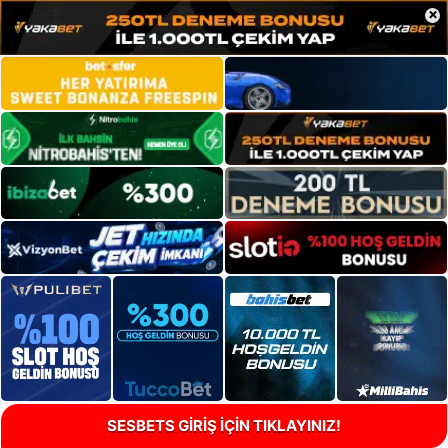
×
SESBETS GİRİŞ İÇİN TIKLAYINIZ!