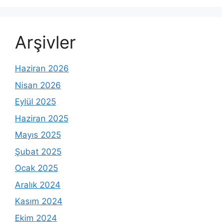
Arşivler
Haziran 2026
Nisan 2026
Eylül 2025
Haziran 2025
Mayıs 2025
Şubat 2025
Ocak 2025
Aralık 2024
Kasım 2024
Ekim 2024