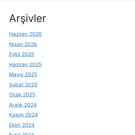
Arşivler
Haziran 2026
Nisan 2026
Eylül 2025
Haziran 2025
Mayıs 2025
Şubat 2025
Ocak 2025
Aralık 2024
Kasım 2024
Ekim 2024