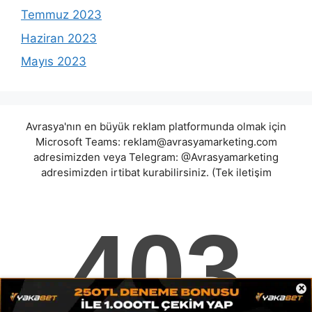
Temmuz 2023
Haziran 2023
Mayıs 2023
Avrasya'nın en büyük reklam platformunda olmak için
Microsoft Teams:
reklam@avrasyamarketing.com
adresimizden veya Telegram: @Avrasyamarketing
adresimizden irtibat kurabilirsiniz. (Tek iletişim
adreslerimiz teams / telegram ve mail adresimizdir.
Harici hiçbir iletişim adresimiz bulunmamaktadır.
Lütfen itibar etmeyiniz.) Türkiye yasalarına göre 7258
sayılı kanun uyarınca yasa dışı bahis oynamanın
cezaları mevcuttur. Şu an bulunduğunuz site hiç bir
şekilde illegal bahis oyunları oynatmıyor ve oynamaya
aracı olmuyordur.
herabet
|
runtobet
|
avivabet
|
×
flyinbet
|
favorislot
|
hayalbahis
|
pasgol
|
nisanbet