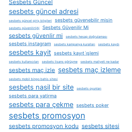
Sesbets Güncel
sesbets güncel adresi
sesbets güvenebilir misin
sesbets güncel giriş bilgileri
Sesbets Güvenilir Mi
sesbets güvenilirliği
sesbets güvenlir mi
sesbets hesap doğrulaması
sesbets instagram
sesbets kampanya kuralları
sesbets kaydı
sesbets kayit
sesbets kayıt i̇şlemi
sesbets kullanıcıları
sesbets lisans görüşme
sesbets maliyeti ne kadar
sesbets maç izleme
sesbets maç izle
sesbets mobil bingo bahis sitesi
sesbets nasil bir site
sesbets oyunları
sesbets para yatirma
sesbets para çekme
sesbets poker
sesbets promosyon
sesbets promosyon kodu
sesbets sitesi