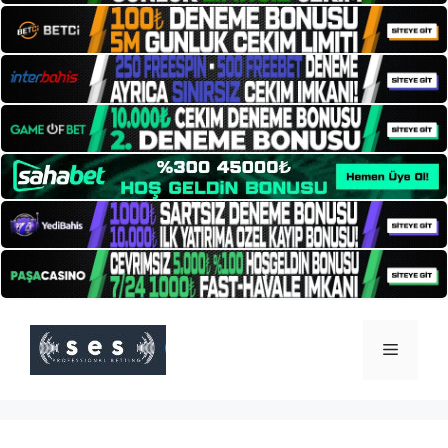
İçeriğe
atla
Menü