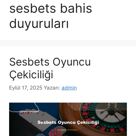
sesbets bahis
duyuruları
Sesbets Oyuncu
Çekiciliği
Eylül 17, 2025
Yazarı:
admin