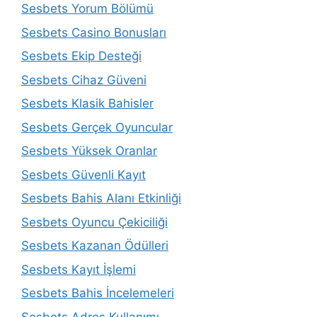
Sesbets Yorum Bölümü
Sesbets Casino Bonusları
Sesbets Ekip Desteği
Sesbets Cihaz Güveni
Sesbets Klasik Bahisler
Sesbets Gerçek Oyuncular
Sesbets Yüksek Oranlar
Sesbets Güvenli Kayıt
Sesbets Bahis Alanı Etkinliği
Sesbets Oyuncu Çekiciliği
Sesbets Kazanan Ödülleri
Sesbets Kayıt İşlemi
Sesbets Bahis İncelemeleri
Sesbets Adres Kullanımı