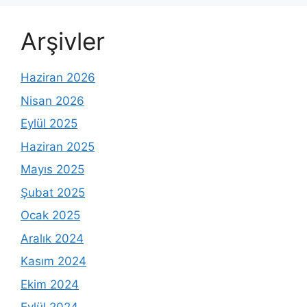
Arşivler
Haziran 2026
Nisan 2026
Eylül 2025
Haziran 2025
Mayıs 2025
Şubat 2025
Ocak 2025
Aralık 2024
Kasım 2024
Ekim 2024