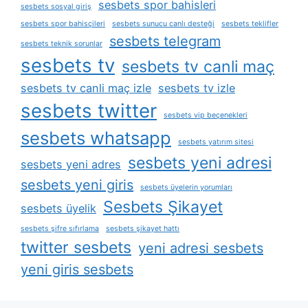
sesbets spor bahisleri
sesbets sosyal giriş
sesbets spor bahisçileri
sesbets sunucu canlı desteği
sesbets teklifler
sesbets telegram
sesbets teknik sorunlar
sesbets tv
sesbets tv canli maç
sesbets tv canli maç izle
sesbets tv izle
sesbets twitter
sesbets vip beçenekleri
sesbets whatsapp
sesbets yatırım sitesi
sesbets yeni adresi
sesbets yeni adres
sesbets yeni giris
sesbets üyelerin yorumları
Sesbets Şikayet
sesbets üyelik
sesbets şifre sıfırlama
sesbets şikayet hattı
twitter sesbets
yeni adresi sesbets
yeni giris sesbets