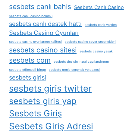
sesbets canlı bahis
Sesbets Canlı Casino
sesbets canlı casino bölümü
sesbets canlı destek hattı
sesbets canlı yardım
Sesbets Casino Oyunları
sesbets casino oyunlarının kalitesi
sesbets casino sever seçenekleri
sesbets casino sitesi
sesbets casino yasak
sesbets com
sesbets dns'sini nasıl yapılandırırım
sesbets eğlenceli bingo
sesbets geniş seçenek yelpazesi
sesbets girisi
sesbets giris twitter
sesbets giris yap
Sesbets Giriş
Sesbets Giriş Adresi