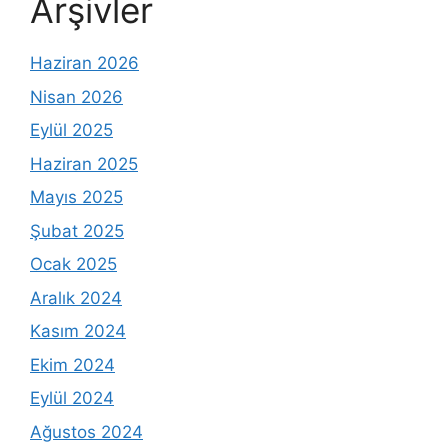
Arşivler
Haziran 2026
Nisan 2026
Eylül 2025
Haziran 2025
Mayıs 2025
Şubat 2025
Ocak 2025
Aralık 2024
Kasım 2024
Ekim 2024
Eylül 2024
Ağustos 2024