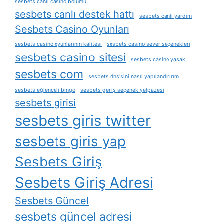
sesbets canlı casino bölümü
sesbets canlı destek hattı
sesbets canlı yardım
Sesbets Casino Oyunları
sesbets casino oyunlarının kalitesi
sesbets casino sever seçenekleri
sesbets casino sitesi
sesbets casino yasak
sesbets com
sesbets dns'sini nasıl yapılandırırım
sesbets eğlenceli bingo
sesbets geniş seçenek yelpazesi
sesbets girisi
sesbets giris twitter
sesbets giris yap
Sesbets Giriş
Sesbets Giriş Adresi
Sesbets Güncel
sesbets güncel adresi