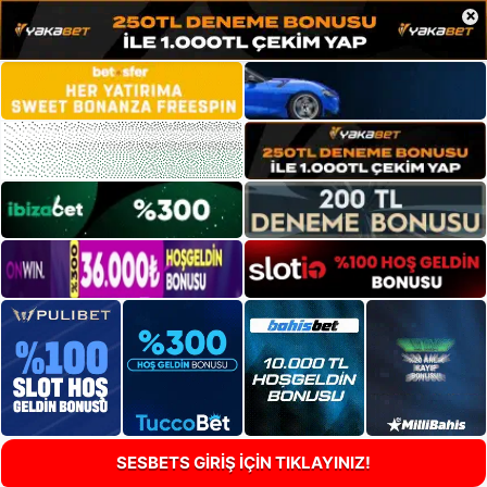
×
SESBETS GİRİŞ İÇİN TIKLAYINIZ!