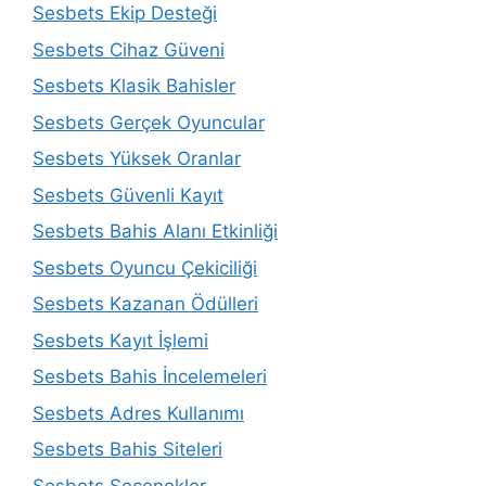
Sesbets Ekip Desteği
Sesbets Cihaz Güveni
Sesbets Klasik Bahisler
Sesbets Gerçek Oyuncular
Sesbets Yüksek Oranlar
Sesbets Güvenli Kayıt
Sesbets Bahis Alanı Etkinliği
Sesbets Oyuncu Çekiciliği
Sesbets Kazanan Ödülleri
Sesbets Kayıt İşlemi
Sesbets Bahis İncelemeleri
Sesbets Adres Kullanımı
Sesbets Bahis Siteleri
Sesbets Seçenekler