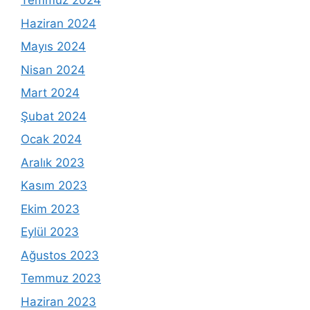
Temmuz 2024
Haziran 2024
Mayıs 2024
Nisan 2024
Mart 2024
Şubat 2024
Ocak 2024
Aralık 2023
Kasım 2023
Ekim 2023
Eylül 2023
Ağustos 2023
Temmuz 2023
Haziran 2023