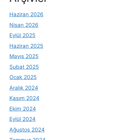
Haziran 2026
Nisan 2026
Eylül 2025
Haziran 2025
Mayıs 2025
Şubat 2025
Ocak 2025
Aralık 2024
Kasım 2024
Ekim 2024
Eylül 2024
Ağustos 2024