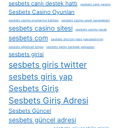
sesbets canlı destek hattı
sesbets canlı yardım
Sesbets Casino Oyunları
sesbets casino oyunlarının kalitesi
sesbets casino sever seçenekleri
sesbets casino sitesi
sesbets casino yasak
sesbets com
sesbets dns'sini nasıl yapılandırırım
sesbets eğlenceli bingo
sesbets geniş seçenek yelpazesi
sesbets girisi
sesbets giris twitter
sesbets giris yap
Sesbets Giriş
Sesbets Giriş Adresi
Sesbets Güncel
sesbets güncel adresi