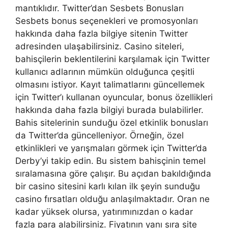
mantıklıdır. Twitter’dan Sesbets Bonusları
Sesbets bonus seçenekleri ve promosyonları
hakkında daha fazla bilgiye sitenin Twitter
adresinden ulaşabilirsiniz. Casino siteleri,
bahisçilerin beklentilerini karşılamak için Twitter
kullanıcı adlarının mümkün olduğunca çeşitli
olmasını istiyor. Kayıt talimatlarını güncellemek
için Twitter’ı kullanan oyuncular, bonus özellikleri
hakkında daha fazla bilgiyi burada bulabilirler.
Bahis sitelerinin sunduğu özel etkinlik bonusları
da Twitter’da güncelleniyor. Örneğin, özel
etkinlikleri ve yarışmaları görmek için Twitter’da
Derby’yi takip edin. Bu sistem bahisçinin temel
sıralamasına göre çalışır. Bu açıdan bakıldığında
bir casino sitesini karlı kılan ilk şeyin sunduğu
casino fırsatları olduğu anlaşılmaktadır. Oran ne
kadar yüksek olursa, yatırımınızdan o kadar
fazla para alabilirsiniz. Fiyatının yanı sıra site