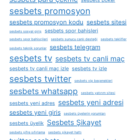
sesbets promosyon
sesbets promosyon kodu
sesbets sitesi
sesbets spor bahisleri
sesbets sosyal giriş
sesbets spor bahisçileri
sesbets sunucu canlı desteği
sesbets teklifler
sesbets telegram
sesbets teknik sorunlar
sesbets tv
sesbets tv canli maç
sesbets tv canli maç izle
sesbets tv izle
sesbets twitter
sesbets vip beçenekleri
sesbets whatsapp
sesbets yatırım sitesi
sesbets yeni adresi
sesbets yeni adres
sesbets yeni giris
sesbets üyelerin yorumları
Sesbets Şikayet
sesbets üyelik
sesbets şifre sıfırlama
sesbets şikayet hattı