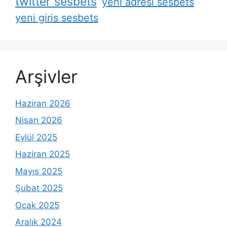
twitter sesbets
yeni adresi sesbets
yeni giris sesbets
Arşivler
Haziran 2026
Nisan 2026
Eylül 2025
Haziran 2025
Mayıs 2025
Şubat 2025
Ocak 2025
Aralık 2024