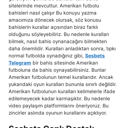
sitelerinde mevcuttur. Amerikan futbolu
bahisleri nasıl çalışır Bu konuyu yazma
amacımıza dönecek olursak, söz konusu
bahislerin kurallar açısından biraz farklı
olduğunu söyleyebiliriz. Bu nedenle kuralları
bilmek, nasıl bahis oynanacağını bilmekten
daha önemlidir. Kuralları anladıktan sonra, tıpkı
normal futbolda oynadığınız gibi,
Sesbets
Telegram
bir bahis sitesinde Amerikan
futboluna da bahis oynayabilirsiniz. Bunlar
Amerikan futbolunun temel kurallarıdır. Ancak
yukarıdaki oyun kuralları bununla sınırlı değildir.
Amerikan futbolunun kuralları kelimelerle ifade
edilemeyecek kadar karmaşıktır. Bu nedenle
video paylaşım platformlarını öneriyoruz. Bu
zincirler aslında oyunun kurallarını açıklıyor.