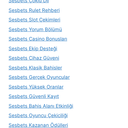
Sesbets Çoklu Dil
Sesbets Rulet Rehberi
Sesbets Slot Çekimleri
Sesbets Yorum Bölümü
Sesbets Casino Bonusları
Sesbets Ekip Desteği
Sesbets Cihaz Güveni
Sesbets Klasik Bahisler
Sesbets Gerçek Oyuncular
Sesbets Yüksek Oranlar
Sesbets Güvenli Kayıt
Sesbets Bahis Alanı Etkinliği
Sesbets Oyuncu Çekiciliği
Sesbets Kazanan Ödülleri