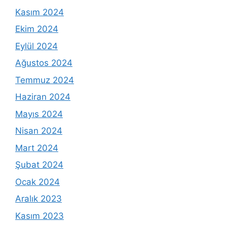
Kasım 2024
Ekim 2024
Eylül 2024
Ağustos 2024
Temmuz 2024
Haziran 2024
Mayıs 2024
Nisan 2024
Mart 2024
Şubat 2024
Ocak 2024
Aralık 2023
Kasım 2023