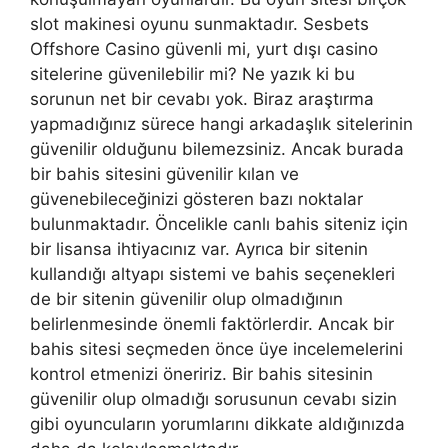
slot makinesi oyunu sunmaktadır. Sesbets
Offshore Casino güvenli mi, yurt dışı casino
sitelerine güvenilebilir mi? Ne yazık ki bu
sorunun net bir cevabı yok. Biraz araştırma
yapmadığınız sürece hangi arkadaşlık sitelerinin
güvenilir olduğunu bilemezsiniz. Ancak burada
bir bahis sitesini güvenilir kılan ve
güvenebileceğinizi gösteren bazı noktalar
bulunmaktadır. Öncelikle canlı bahis siteniz için
bir lisansa ihtiyacınız var. Ayrıca bir sitenin
kullandığı altyapı sistemi ve bahis seçenekleri
de bir sitenin güvenilir olup olmadığının
belirlenmesinde önemli faktörlerdir. Ancak bir
bahis sitesi seçmeden önce üye incelemelerini
kontrol etmenizi öneririz. Bir bahis sitesinin
güvenilir olup olmadığı sorusunun cevabı sizin
gibi oyuncuların yorumlarını dikkate aldığınızda