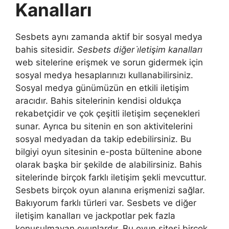
Kanalları
Sesbets aynı zamanda aktif bir sosyal medya
bahis sitesidir.
Sesbets diğer i̇letişim kanalları
web sitelerine erişmek ve sorun gidermek için
sosyal medya hesaplarınızı kullanabilirsiniz.
Sosyal medya günümüzün en etkili iletişim
aracıdır. Bahis sitelerinin kendisi oldukça
rekabetçidir ve çok çeşitli iletişim seçenekleri
sunar. Ayrıca bu sitenin en son aktivitelerini
sosyal medyadan da takip edebilirsiniz. Bu
bilgiyi oyun sitesinin e-posta bültenine abone
olarak başka bir şekilde de alabilirsiniz. Bahis
sitelerinde birçok farklı iletişim şekli mevcuttur.
Sesbets birçok oyun alanına erişmenizi sağlar.
Bakıyorum farklı türleri var. Sesbets ve diğer
iletişim kanalları ve jackpotlar pek fazla
konuşulmayan oyunlardır. Bu oyun sitesi birçok