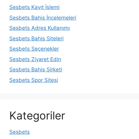
Sesbets Kayıt İşlemi
Sesbets Bahis İncelemeleri
Sesbets Adres Kullanımı
Sesbets Bahis Siteleri
Sesbets Seçenekler
Sesbets Ziyaret Edin
Sesbets Bahis Şirketi
Sesbets Spor Sitesi
Kategoriler
Sesbets