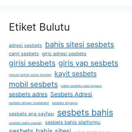
Etiket Bulutu
bahis sitesi sesbets
adresi sesbets
canli sesbets
giris adresi sesbets
girisi sesbets
giris yap sesbets
kayit sesbets
güncel twitter adres bilgileri
mobil sesbets
poker sesbets nasıl oynanır
sesbets adres
Sesbets Adresi
sesbets altyapı i̇ncelemesi
sesbets altyapısı
sesbets bahis
sesbets ana sayfası
sesbets bahis platformu
sesbets bahis oranları
sesbets bahis sitesi