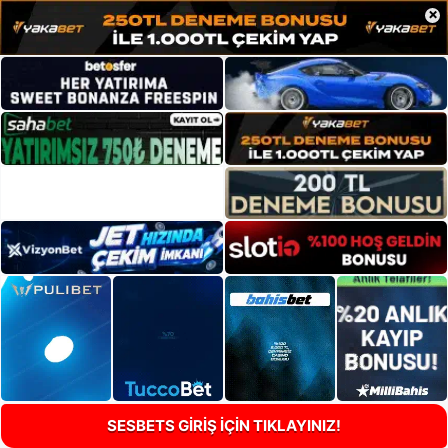
×
SESBETS GİRİŞ İÇİN TIKLAYINIZ!