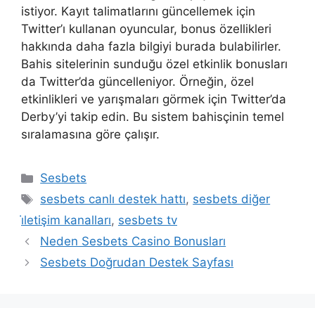
istiyor. Kayıt talimatlarını güncellemek için
Twitter’ı kullanan oyuncular, bonus özellikleri
hakkında daha fazla bilgiyi burada bulabilirler.
Bahis sitelerinin sunduğu özel etkinlik bonusları
da Twitter’da güncelleniyor. Örneğin, özel
etkinlikleri ve yarışmaları görmek için Twitter’da
Derby’yi takip edin. Bu sistem bahisçinin temel
sıralamasına göre çalışır.
Kategoriler
Sesbets
Etiketler
sesbets canlı destek hattı
,
sesbets diğer
i̇letişim kanalları
,
sesbets tv
Neden Sesbets Casino Bonusları
Sesbets Doğrudan Destek Sayfası