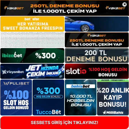
×
SESBETS GİRİŞ İÇİN TIKLAYINIZ!