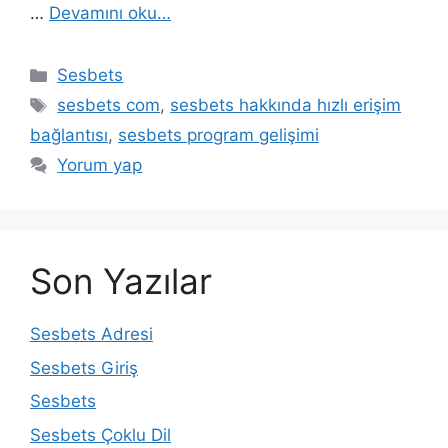
…
Devamını oku…
Kategoriler
Sesbets
Etiketler
sesbets com
,
sesbets hakkında hızlı erişim
bağlantısı
,
sesbets program gelişimi
Yorum yap
Son Yazılar
Sesbets Adresi
Sesbets Giriş
Sesbets
Sesbets Çoklu Dil