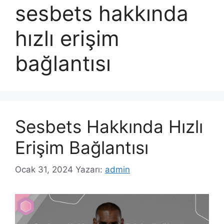
sesbets hakkında
hızlı erişim
bağlantısı
Sesbets Hakkında Hızlı
Erişim Bağlantısı
Ocak 31, 2024
Yazarı:
admin