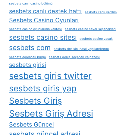
sesbets canlı casino bölümü
sesbets canlı destek hattı
sesbets canlı yardım
Sesbets Casino Oyunları
sesbets casino oyunlarının kalitesi
sesbets casino sever seçenekleri
sesbets casino sitesi
sesbets casino yasak
sesbets com
sesbets dns'sini nasıl yapılandırırım
sesbets eğlenceli bingo
sesbets geniş seçenek yelpazesi
sesbets girisi
sesbets giris twitter
sesbets giris yap
Sesbets Giriş
Sesbets Giriş Adresi
Sesbets Güncel
sesbets güncel adresi