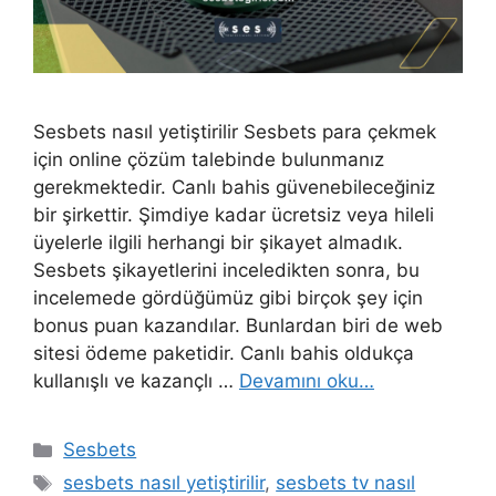
Sesbets nasıl yetiştirilir Sesbets para çekmek
için online çözüm talebinde bulunmanız
gerekmektedir. Canlı bahis güvenebileceğiniz
bir şirkettir. Şimdiye kadar ücretsiz veya hileli
üyelerle ilgili herhangi bir şikayet almadık.
Sesbets şikayetlerini inceledikten sonra, bu
incelemede gördüğümüz gibi birçok şey için
bonus puan kazandılar. Bunlardan biri de web
sitesi ödeme paketidir. Canlı bahis oldukça
kullanışlı ve kazançlı …
Devamını oku…
Kategoriler
Sesbets
Etiketler
sesbets nasıl yetiştirilir
,
sesbets tv nasıl