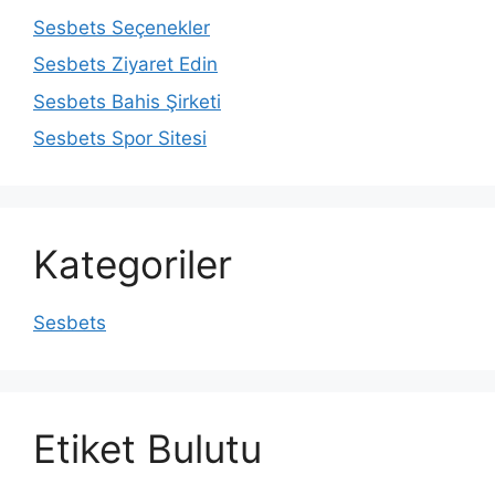
Sesbets Seçenekler
Sesbets Ziyaret Edin
Sesbets Bahis Şirketi
Sesbets Spor Sitesi
Kategoriler
Sesbets
Etiket Bulutu