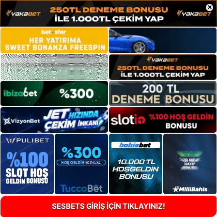
×
SESBETS GİRİŞ İÇİN TIKLAYINIZ!