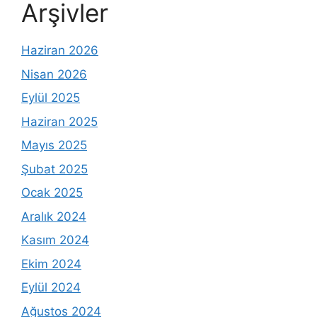
Arşivler
Haziran 2026
Nisan 2026
Eylül 2025
Haziran 2025
Mayıs 2025
Şubat 2025
Ocak 2025
Aralık 2024
Kasım 2024
Ekim 2024
Eylül 2024
Ağustos 2024