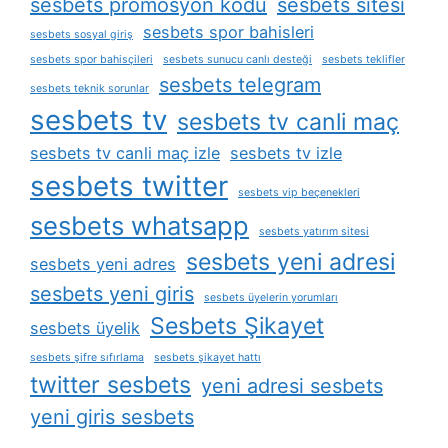
sesbets promosyon kodu
sesbets sitesi
sesbets spor bahisleri
sesbets sosyal giriş
sesbets spor bahisçileri
sesbets sunucu canlı desteği
sesbets teklifler
sesbets telegram
sesbets teknik sorunlar
sesbets tv
sesbets tv canli maç
sesbets tv canli maç izle
sesbets tv izle
sesbets twitter
sesbets vip beçenekleri
sesbets whatsapp
sesbets yatırım sitesi
sesbets yeni adresi
sesbets yeni adres
sesbets yeni giris
sesbets üyelerin yorumları
Sesbets Şikayet
sesbets üyelik
sesbets şifre sıfırlama
sesbets şikayet hattı
twitter sesbets
yeni adresi sesbets
yeni giris sesbets