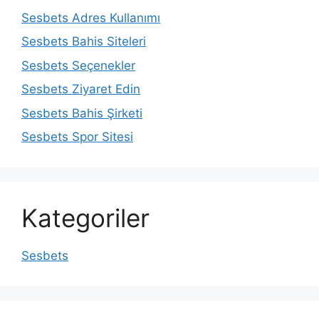
Sesbets Adres Kullanımı
Sesbets Bahis Siteleri
Sesbets Seçenekler
Sesbets Ziyaret Edin
Sesbets Bahis Şirketi
Sesbets Spor Sitesi
Kategoriler
Sesbets