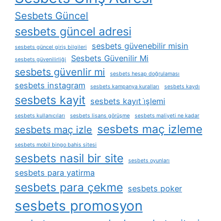
Sesbets Güncel
sesbets güncel adresi
sesbets güvenebilir misin
sesbets güncel giriş bilgileri
Sesbets Güvenilir Mi
sesbets güvenilirliği
sesbets güvenlir mi
sesbets hesap doğrulaması
sesbets instagram
sesbets kampanya kuralları
sesbets kaydı
sesbets kayit
sesbets kayıt i̇şlemi
sesbets kullanıcıları
sesbets lisans görüşme
sesbets maliyeti ne kadar
sesbets maç izleme
sesbets maç izle
sesbets mobil bingo bahis sitesi
sesbets nasil bir site
sesbets oyunları
sesbets para yatirma
sesbets para çekme
sesbets poker
sesbets promosyon