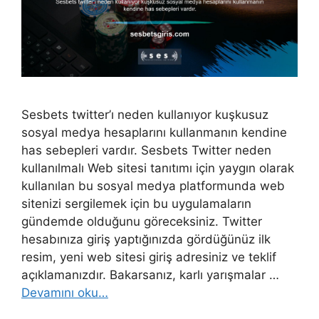
Sesbets twitter’ı neden kullanıyor kuşkusuz
sosyal medya hesaplarını kullanmanın kendine
has sebepleri vardır. Sesbets Twitter neden
kullanılmalı Web sitesi tanıtımı için yaygın olarak
kullanılan bu sosyal medya platformunda web
sitenizi sergilemek için bu uygulamaların
gündemde olduğunu göreceksiniz. Twitter
hesabınıza giriş yaptığınızda gördüğünüz ilk
resim, yeni web sitesi giriş adresiniz ve teklif
açıklamanızdır. Bakarsanız, karlı yarışmalar …
Devamını oku…