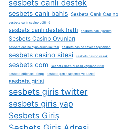
sesbets canli destek
sesbets canlı bahis
Sesbets Canlı Casino
sesbets canlı casino bölümü
sesbets canlı destek hattı
sesbets canlı yardım
Sesbets Casino Oyunları
sesbets casino oyunlarının kalitesi
sesbets casino sever seçenekleri
sesbets casino sitesi
sesbets casino yasak
sesbets com
sesbets dns'sini nasıl yapılandırırım
sesbets eğlenceli bingo
sesbets geniş seçenek yelpazesi
sesbets girisi
sesbets giris twitter
sesbets giris yap
Sesbets Giriş
Sesbets Giriş Adresi