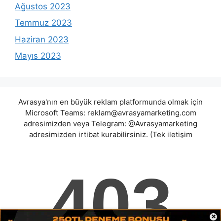
Ağustos 2023
Temmuz 2023
Haziran 2023
Mayıs 2023
Avrasya'nın en büyük reklam platformunda olmak için
Microsoft Teams:
reklam@avrasyamarketing.com
adresimizden veya Telegram: @Avrasyamarketing
adresimizden irtibat kurabilirsiniz. (Tek iletişim
adreslerimiz teams / telegram ve mail adresimizdir.
Harici hiçbir iletişim adresimiz bulunmamaktadır.
Lütfen itibar etmeyiniz.) Türkiye yasalarına göre 7258
sayılı kanun uyarınca yasa dışı bahis oynamanın
cezaları mevcuttur. Şu an bulunduğunuz site hiç bir
şekilde illegal bahis oyunları oynatmıyor ve oynamaya
aracı olmuyordur.
herabet
|
runtobet
|
avivabet
|
×