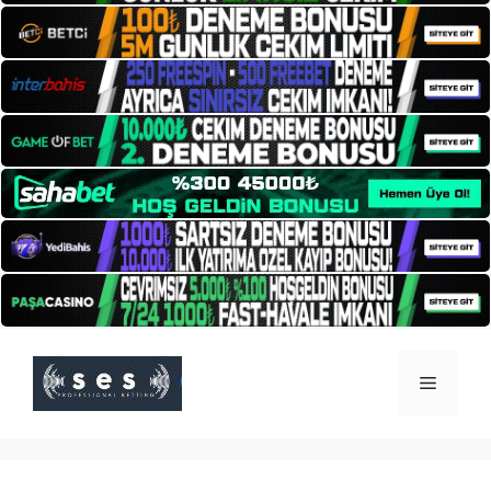
İçeriğe
atla
Menü