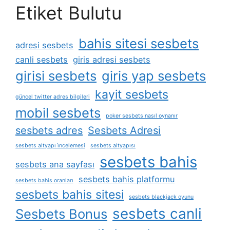
Etiket Bulutu
bahis sitesi sesbets
adresi sesbets
canli sesbets
giris adresi sesbets
girisi sesbets
giris yap sesbets
kayit sesbets
güncel twitter adres bilgileri
mobil sesbets
poker sesbets nasıl oynanır
sesbets adres
Sesbets Adresi
sesbets altyapı i̇ncelemesi
sesbets altyapısı
sesbets bahis
sesbets ana sayfası
sesbets bahis platformu
sesbets bahis oranları
sesbets bahis sitesi
sesbets blackjack oyunu
sesbets canli
Sesbets Bonus